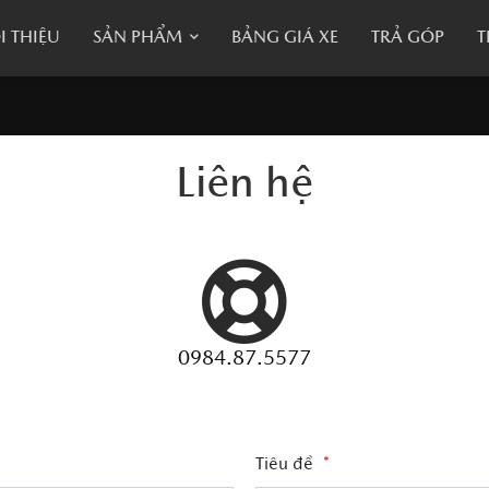
I THIỆU
SẢN PHẨM
BẢNG GIÁ XE
TRẢ GÓP
T
Liên hệ
0984.87.5577
Tiêu đề
*