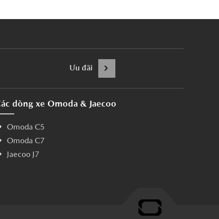
Ưu đãi
ác dòng xe Omoda & Jaecoo
Omoda C5
Omoda C7
Jaecoo J7