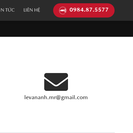
0984.87.5577
IN TỨC
LIÊN HỆ
levananh.mr@gmail.com